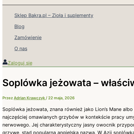
Sklep Bakra.pl – Zioła i suplementy
Blog
Zamówienie
O nas
Zaloguj się
Soplówka jeżowata – właści
Przez
Adrian Krawczyk
/
22 maja, 2026
Soplówka jeżowata, znana również jako Lion’s Mane alb
najczęściej omawianych grzybów w kontekście pracy umys
nerwowego. Jej charakterystyczny jasny owocnik przypom
grzywę, stąd popularna angielska nazwa. W Azji soplówk