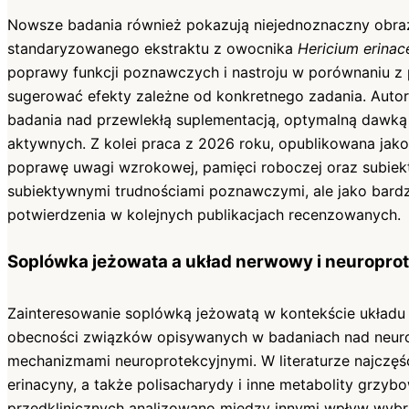
Nowsze badania również pokazują niejednoznaczny obraz
standaryzowanego ekstraktu z owocnika
Hericium erinac
poprawy funkcji poznawczych i nastroju w porównaniu z
sugerować efekty zależne od konkretnego zadania. Autor
badania nad przewlekłą suplementacją, optymalną dawką 
aktywnych. Z kolei praca z 2026 roku, opublikowana jako
poprawę uwagi wzrokowej, pamięci roboczej oraz subiekty
subiektywnymi trudnościami poznawczymi, ale jako bard
potwierdzenia w kolejnych publikacjach recenzowanych.
Soplówka jeżowata a układ nerwowy i neuropro
Zainteresowanie soplówką jeżowatą w kontekście układ
obecności związków opisywanych w badaniach nad neuro
mechanizmami neuroprotekcyjnymi. W literaturze najczęśc
erinacyny, a także polisacharydy i inne metabolity grzyb
przedklinicznych analizowano między innymi wpływ wy