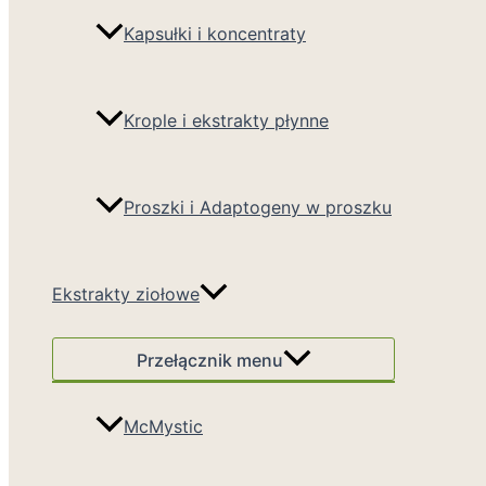
Kapsułki i koncentraty
Krople i ekstrakty płynne
Proszki i Adaptogeny w proszku
Ekstrakty ziołowe
Przełącznik menu
McMystic