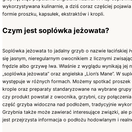
wykorzystywana kulinarnie, a dziś coraz częściej pojawia
formie proszku, kapsułek, ekstraktów i kropli.
Czym jest soplówka jeżowata?
Soplówka jeżowata to jadalny grzyb o nazwie łacińskiej
H
się jasnym, nieregularnym owocnikiem z licznymi zwisają
frędzle albo grzywę lwa. Właśnie z wyglądu wynikają jej 
„soplówka jeżowata” oraz angielska „Lion’s Mane”. W su
występuje w różnych formach. Możemy spotkać proszek z 
krople oraz preparaty standaryzowane na wybrane grupy
czy produkt powstał z owocnika, grzybni, czy połączenia
część grzyba widoczna nad podłożem, tradycyjnie wykorz
Grzybnia także może zawierać interesujące związki, ale 
jest przejrzysta informacja o podłożu hodowlanym i real