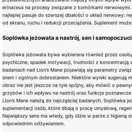
erinaceus
na procesy związane z komórkami nerwowymi.
najlepiej pasuje do szerszej dbałości o układ nerwowy: r
od ekranu, ruchu i redukcji przeciążenia. Suplement może 
Soplówka jeżowata a nastrój, sen i samopoczuc
Soplówka jeżowata bywa wybierana również przez osoby,
psychiczne, spadek motywacji, trudności z koncentracją
badaniach nad Lion’s Mane pojawiają się parametry zwią
snem i ogólnym dobrostanem. Niektóre wyniki sugerują m
obraz nie jest jeszcze na tyle spójny, aby mówić o pewn
grzybów i ich wpływu na nastrój oraz funkcje poznawcze 
Lion’s Mane należą do najczęściej badanych. Soplówka j
suplementacji osób, które dbają o pracę umysłową, regene
Największy sens ma wtedy, gdy idzie w parze z higieną s
odpowiednim odżywianiem.