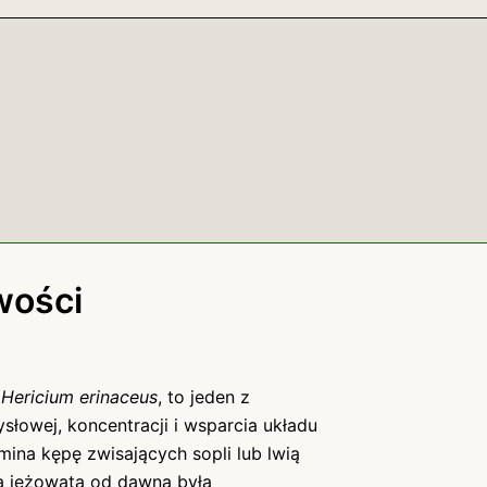
wości
o
Hericium erinaceus
, to jeden z
łowej, koncentracji i wsparcia układu
ina kępę zwisających sopli lub lwią
a jeżowata od dawna była