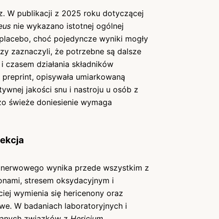
. W publikacji z 2025 roku dotyczącej
eus
nie wykazano istotnej ogólnej
 placebo, choć pojedyncze wyniki mogły
zy zaznaczyli, że potrzebne są dalsze
i czasem działania składników
 preprint, opisywała umiarkowaną
wnej jakości snu i nastroju u osób z
zo świeże doniesienie wymaga
tekcja
u nerwowego wynika przede wszystkim z
nami, stresem oksydacyjnym i
iej wymienia się hericenony oraz
owe. W badaniach laboratoryjnych i
branych związków z
Hericium