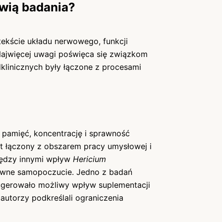
ówią badania?
ekście układu nerwowego, funkcji
Najwięcej uwagi poświęca się związkom
dklinicznych były łączone z procesami
 pamięć, koncentrację i sprawność
st łączony z obszarem pracy umysłowej i
iędzy innymi wpływ
Hericium
tywne samopoczucie. Jedno z badań
ugerowało możliwy wpływ suplementacji
autorzy podkreślali ograniczenia