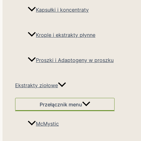
Kapsułki i koncentraty
Krople i ekstrakty płynne
Proszki i Adaptogeny w proszku
Ekstrakty ziołowe
Przełącznik menu
McMystic