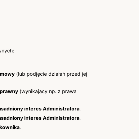
wnych:
 umowy
(lub podjęcie działań przed jej
 prawny
(wynikający np. z prawa
sadniony interes Administratora
.
sadniony interes Administratora
.
kownika
.